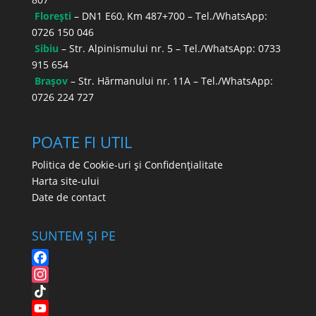
Florești
– DN1 E60, Km 487+700 – Tel./WhatsApp:
0726 150 046
Sibiu
– Str. Alpinismului nr. 5 – Tel./WhatsApp:
0733
915 654
Brașov
– Str. Hărmanului nr. 11A – Tel./WhatsApp:
0726 224 727
POATE FI UTIL
Politica de Cookie-uri și Confidențialitate
Harta site-ului
Date de contact
SUNTEM ȘI PE
F
a
I
c
n
T