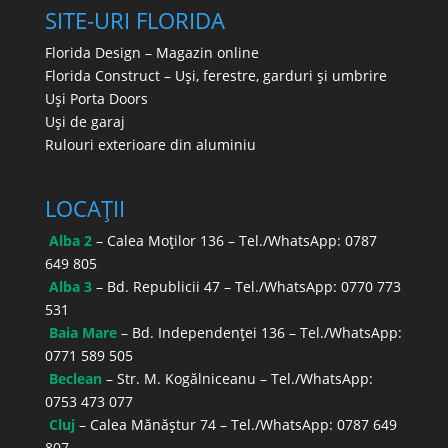
SITE-URI FLORIDA
Florida Design – Magazin online
Florida Construct – Uși, ferestre, garduri și umbrire
Uși Porta Doors
Uși de garaj
Rulouri exterioare din aluminiu
LOCAȚII
Alba 2
– Calea Moților 136 – Tel./WhatsApp:
0787
649 805
Alba 3
– Bd. Republicii 47 – Tel./WhatsApp:
0770 773
531
Baia Mare
– Bd. Independenței 136 – Tel./WhatsApp:
0771 589 505
Beclean
– Str. M. Kogălniceanu – Tel./WhatsApp:
0753 473 077
Cluj
– Calea Mănăștur 74 – Tel./WhatsApp:
0787 649
807