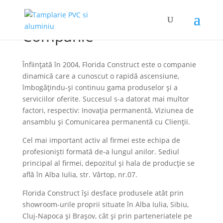
Companie
Înființată în 2004, Florida Construct este o companie
dinamică care a cunoscut o rapidă ascensiune,
îmbogățindu-și continuu gama produselor și a
serviciilor oferite. Succesul s-a datorat mai multor
factori, respectiv: Inovația permanentă, Viziunea de
ansamblu și Comunicarea permanentă cu Clienții.
Cel mai important activ al firmei este echipa de
profesioniști formată de-a lungul anilor. Sediul
principal al firmei, depozitul și hala de producție se
află în Alba Iulia, str. Vârtop, nr.07.
Florida Construct își desface produsele atât prin
showroom-urile proprii situate în Alba Iulia, Sibiu,
Cluj-Napoca și Brașov, cât și prin parteneriatele pe