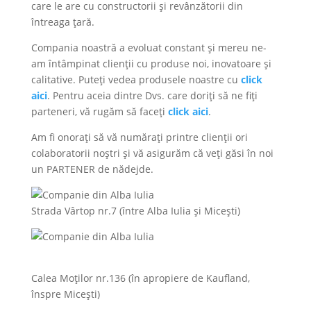
care le are cu constructorii și revânzătorii din
întreaga țară.
Compania noastră a evoluat constant și mereu ne-
am întâmpinat clienții cu produse noi, inovatoare și
calitative. Puteți vedea produsele noastre cu
click
aici
. Pentru aceia dintre Dvs. care doriți să ne fiți
parteneri, vă rugăm să faceți
click aici
.
Am fi onorați să vă numărați printre clienții ori
colaboratorii noștri și vă asigurăm că veți găsi în noi
un PARTENER de nădejde.
Strada Vârtop nr.7 (între Alba Iulia și Micești)
Calea Moților nr.136 (în apropiere de Kaufland,
înspre Micești)