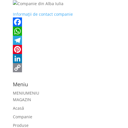
Informații de contact companie
Facebook
WhatsApp
Telegram
Pinterest
LinkedIn
Copy
Meniu
Link
MENIU
MENIU
MAGAZIN
Acasă
Companie
Produse