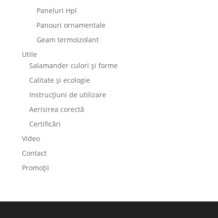
Paneluri Hpl
Panouri ornamentale
Geam termoizolant
Utile
Salamander culori și forme
Calitate și ecologie
Instrucțiuni de utilizare
Aerisirea corectă
Certificări
Video
Contact
Promoții